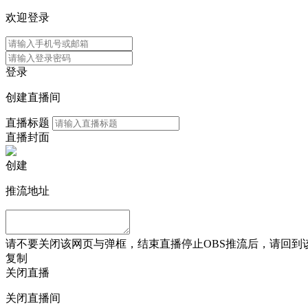
欢迎登录
登录
创建直播间
直播标题
直播封面
创建
推流地址
请不要关闭该网页与弹框，结束直播停止OBS推流后，请回到
复制
关闭直播
关闭直播间